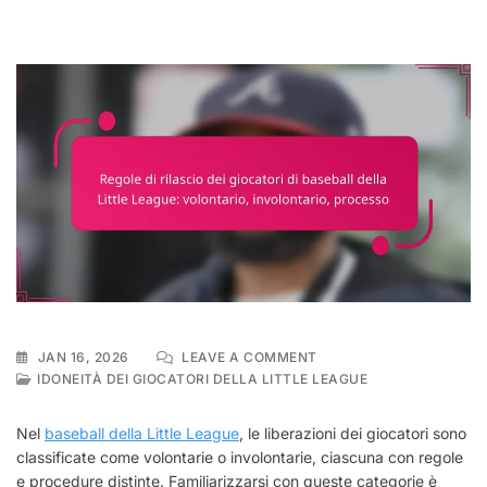
ON
JAN 16, 2026
LEAVE A COMMENT
REGOLE
IDONEITÀ DEI GIOCATORI DELLA LITTLE LEAGUE
DI
RILASCIO
Nel
baseball della Little League
, le liberazioni dei giocatori sono
DEI
classificate come volontarie o involontarie, ciascuna con regole
GIOCATORI
e procedure distinte. Familiarizzarsi con queste categorie è
DI