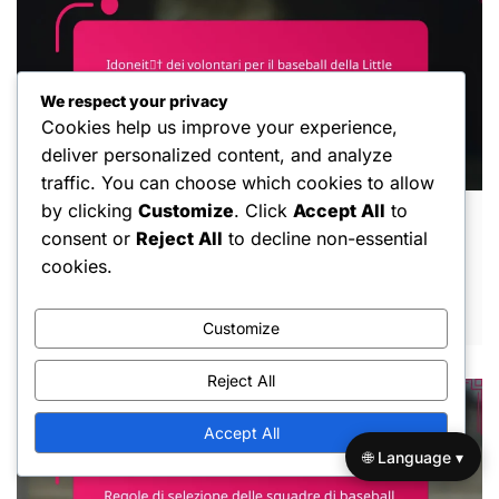
We respect your privacy
Cookies help us improve your experience,
deliver personalized content, and analyze
traffic. You can choose which cookies to allow
by clicking
Customize
. Click
Accept All
to
Idoneità dei volontari per il baseball della
consent or
Reject All
to decline non-essential
Little League: Coaching, Ruoli, Verifiche
cookies.
dei precedenti
FEB 6, 2026
Customize
Reject All
Accept All
🌐 Language ▾