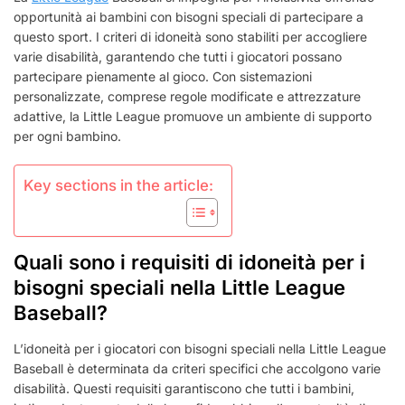
BASEBALL
opportunità ai bambini con bisogni speciali di partecipare a
DELLA
questo sport. I criteri di idoneità sono stabiliti per accogliere
LITTLE
LEAGUE
varie disabilità, garantendo che tutti i giocatori possano
PER
partecipare pienamente al gioco. Con sistemazioni
LE
personalizzate, comprese regole modificate e attrezzature
PERSONE
adattive, la Little League promuove un ambiente di supporto
CON
per ogni bambino.
NECESSITÀ
SPECIALI:
SISTEMAZIONI,
Key sections in the article:
LINEE
GUIDA,
PARTECIPAZIONE
Quali sono i requisiti di idoneità per i
bisogni speciali nella Little League
Baseball?
L’idoneità per i giocatori con bisogni speciali nella Little League
Baseball è determinata da criteri specifici che accolgono varie
disabilità. Questi requisiti garantiscono che tutti i bambini,